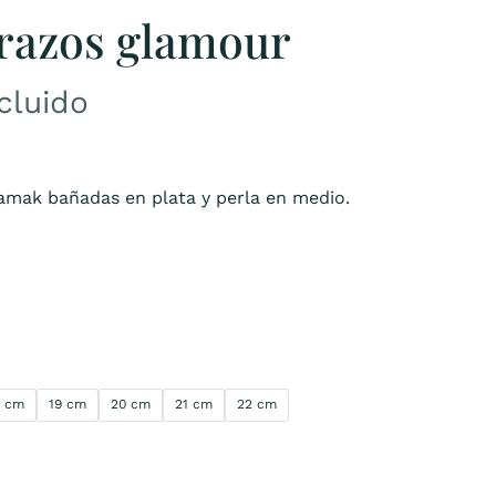
brazos glamour
ncluido
amak bañadas en plata y perla en medio.
8 cm
19 cm
20 cm
21 cm
22 cm