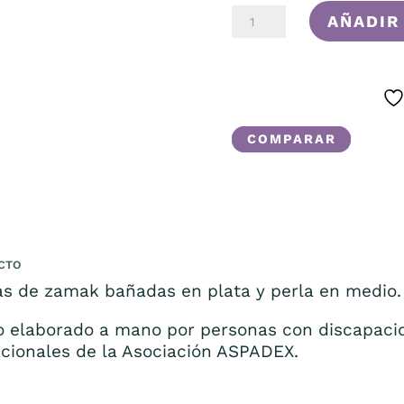
PERLA
AÑADIR
EN
BRAZOS
GLAMOUR
CANTIDAD
COMPARAR
CTO
as de zamak bañadas en plata y perla en medio.
o elaborado a mano por personas con discapacid
acionales de la Asociación ASPADEX.