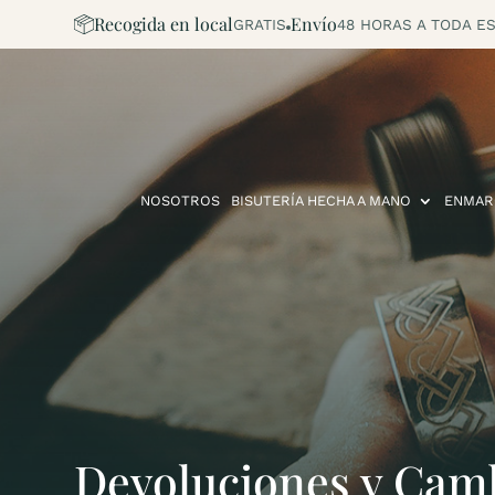
Recogida en local
Envío
GRATIS
48 HORAS A TODA ES
NOSOTROS
BISUTERÍA HECHA A MANO
ENMAR
Devoluciones y Cam