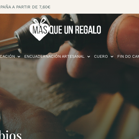
PAÑA A PARTIR DE 7,60€
CACIÓN
ENCUADERNACIÓN ARTESANAL
CUERO
FIN DO CA
bios