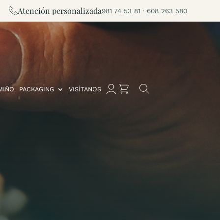
Atención personalizada
981 74 53 81 · 608 263 580
MIÑO
PACKAGING
VISÍTANOS