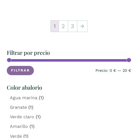
1
2
3
→
Filtrar por precio
Pre
Pre
Precio:
0 €
—
20 €
FILTRAR
mín
má
Color abalorio
Agua marina
(1)
Granate
(1)
Verde claro
(1)
Amarillo
(1)
Verde
(1)