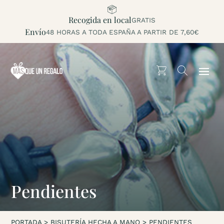
Recogida en local
GRATIS
Envío
48 HORAS A TODA ESPAÑA A PARTIR DE 7,60€
Pendientes
PORTADA
>
BISUTERÍA HECHA A MANO
>
PENDIENTES