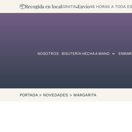
Recogida en local
Envío
GRATIS
48 HORAS A TODA ES
NOSOTROS
BISUTERÍA HECHA A MANO
ENMAR
PORTADA
>
NOVEDADES
>
MARGARITA