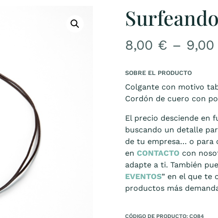
Surfeand
8,00
€
–
9,0
SOBRE EL PRODUCTO
Colgante con motivo tab
Cordón de cuero con pos
El precio desciende en f
buscando un detalle par
de tu empresa… o para c
en
CONTACTO
con nosot
adapte a ti. También pu
EVENTOS
” en el que te
productos más demandad
CÓDIGO DE PRODUCTO: CO84