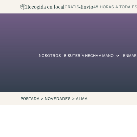
Recogida en local
Envío
GRATIS
48 HORAS A TODA ES
NOSOTROS
BISUTERÍA HECHA A MANO
ENMAR
PORTADA
>
NOVEDADES
>
ALMA