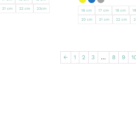
21 cm
22 cm
23cm
16 cm
17 cm
18 cm
1
20 cm
21 cm
22 cm
←
1
2
3
…
8
9
1