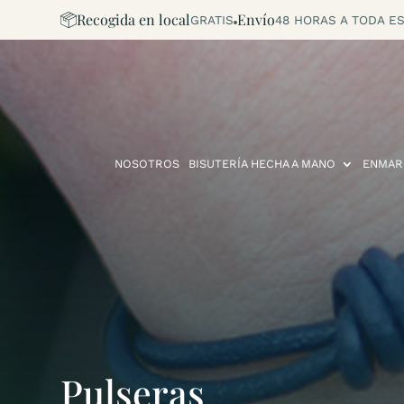
Recogida en local
Envío
GRATIS
48 HORAS A TODA ES
NOSOTROS
BISUTERÍA HECHA A MANO
ENMAR
Pulseras