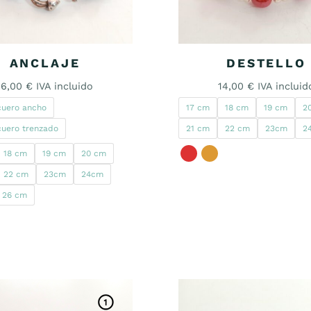
ANCLAJE
DESTELLO
16,00
€
IVA incluido
14,00
€
IVA incluid
cuero ancho
17 cm
18 cm
19 cm
2
cuero trenzado
21 cm
22 cm
23cm
2
18 cm
19 cm
20 cm
22 cm
23cm
24cm
26 cm