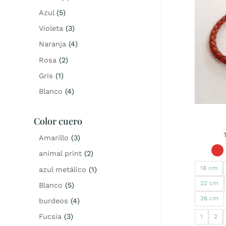
Azul
(5)
Violeta
(3)
Naranja
(4)
Rosa
(2)
Gris
(1)
Blanco
(4)
Color cuero
Amarillo
(3)
animal print
(2)
18 cm
azul metálico
(1)
22 cm
Blanco
(5)
26 cm
burdeos
(4)
Fucsia
(3)
1
2