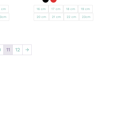
9 cm
16 cm
17 cm
18 cm
19 cm
23cm
20 cm
21 cm
22 cm
23cm
0
11
12
→