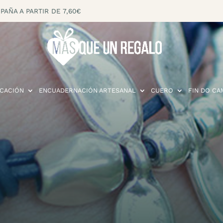
PAÑA A PARTIR DE 7,60€
CACIÓN
ENCUADERNACIÓN ARTESANAL
CUERO
FIN DO CA