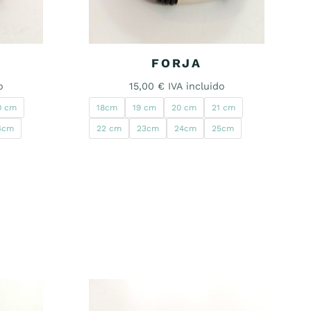
FORJA
o
15,00
€
IVA incluido
0 cm
18cm
19 cm
20 cm
21 cm
4cm
22 cm
23cm
24cm
25cm