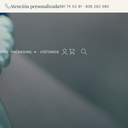
Atención personalizada
981 74 53 81 · 608 263 580
MIÑO
PACKAGING
VISÍTANOS