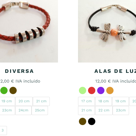
DIVERSA
ALAS DE LU
12,00
€
IVA incluido
12,00
€
IVA incluid
19 cm
20 cm
21 cm
17 cm
18 cm
19 cm
2
23cm
24cm
25cm
21 cm
22 cm
23cm
3