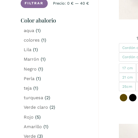
Precio
Precio
Precio:
0 €
—
40 €
FILTRAR
mínimo
máximo
Color abalorio
aqua
(1)
colores
(1)
Cordón 
Lila
(1)
Cordón 
Marrón
(1)
17 cm
Negro
(1)
21 cm
Perla
(1)
25cm
teja
(1)
turquesa
(2)
Verde claro
(2)
Rojo
(5)
Amarillo
(1)
Verde
(3)